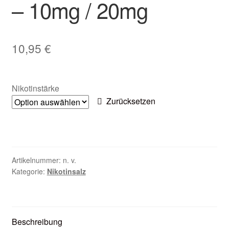
– 10mg / 20mg
Zubehör
Kundenkarte
10,95
€
Kontaktformular
Nikotinstärke
Nikotintabelle
Zurücksetzen
Unsere Standorte
Artikelnummer:
n. v.
Kategorie:
Nikotinsalz
Beschreibung