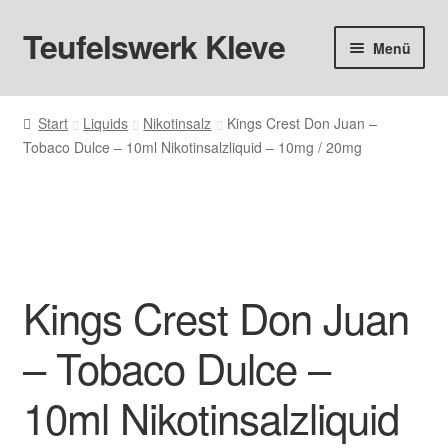
Teufelswerk Kleve
Zur
Zum
Menü
Navigation
Inhalt
springen
springen
Startseite
Start
Liquids
Nikotinsalz
Kings Crest Don Juan –
Tobaco Dulce – 10ml Nikotinsalzliquid – 10mg / 20mg
Hardware
Pods
Liquids
Kings Crest Don Juan
Big Puff
– Tobaco Dulce –
Aromen
10ml Nikotinsalzliquid
Basen & Nikotin