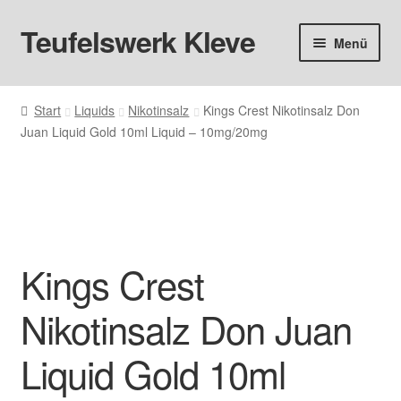
Teufelswerk Kleve
Zur
Zum
Menü
Navigation
Inhalt
springen
springen
Startseite
Start
Liquids
Nikotinsalz
Kings Crest Nikotinsalz Don
Juan Liquid Gold 10ml Liquid – 10mg/20mg
Hardware
Pods
Liquids
Kings Crest
Big Puff
Nikotinsalz Don Juan
Aromen
Liquid Gold 10ml
Basen & Nikotin