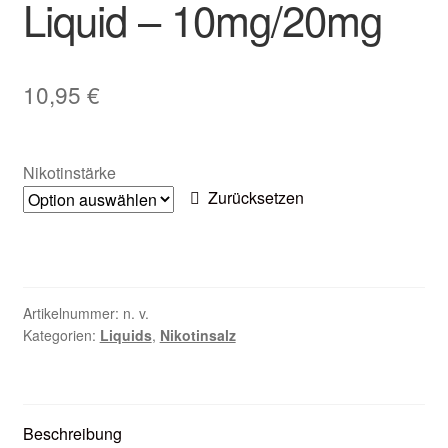
Liquid – 10mg/20mg
Zubehör
Kundenkarte
10,95
€
Kontaktformular
Nikotinstärke
Nikotintabelle
Zurücksetzen
Unsere Standorte
Artikelnummer:
n. v.
Kategorien:
Liquids
,
Nikotinsalz
Beschreibung