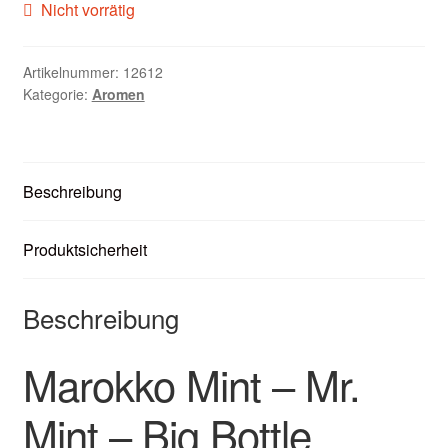
Nicht vorrätig
Unter
Zubehör
öffnen
Kundenkarte
Artikelnummer:
12612
Kategorie:
Aromen
Kontaktformular
Nikotintabelle
Beschreibung
Unter
Unsere Standorte
Produktsicherheit
öffnen
Beschreibung
Marokko Mint – Mr.
Mint – Big Bottle