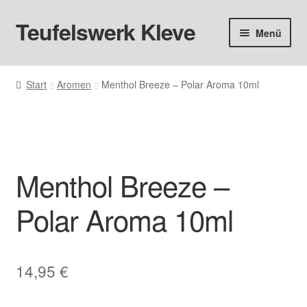
Teufelswerk Kleve
Zur
Zum
Menü
Navigation
Inhalt
springen
springen
Startseite
Start
Aromen
Menthol Breeze – Polar Aroma 10ml
Hardware
Pods
Menthol Breeze –
Liquids
Polar Aroma 10ml
Big Puff
Aromen
14,95
€
Basen & Nikotin