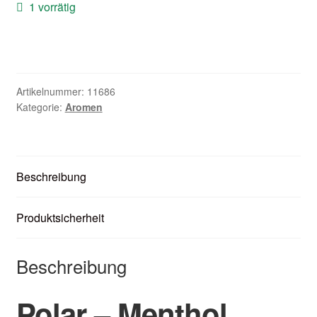
1 vorrätig
Zubehör
Kundenkarte
Kontaktformular
Artikelnummer:
11686
Kategorie:
Aromen
Nikotintabelle
Unsere Standorte
Beschreibung
Produktsicherheit
Beschreibung
Polar – Menthol