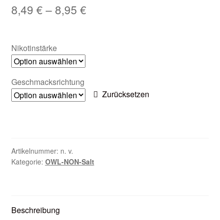
8,49
€
–
8,95
€
Zubehör
Kundenkarte
Nikotinstärke
Kontaktformular
Geschmacksrichtung
Nikotintabelle
Zurücksetzen
Unsere Standorte
Artikelnummer:
n. v.
Kategorie:
OWL-NON-Salt
Beschreibung