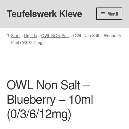
Teufelswerk Kleve
Zur
Zum
Menü
Navigation
Inhalt
springen
springen
Startseite
Start
Liquids
OWL-NON-Salt
OWL Non Salt – Blueberry
– 10ml (0/3/6/12mg)
Hardware
Pods
Liquids
OWL Non Salt –
Big Puff
Blueberry – 10ml
Aromen
(0/3/6/12mg)
Basen & Nikotin