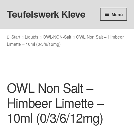
Teufelswerk Kleve
Zur
Zum
Menü
Navigation
Inhalt
springen
springen
Startseite
Start
Liquids
OWL-NON-Salt
OWL Non Salt – Himbeer
Limette – 10ml (0/3/6/12mg)
Hardware
Pods
Liquids
OWL Non Salt –
Big Puff
Himbeer Limette –
Aromen
10ml (0/3/6/12mg)
Basen & Nikotin