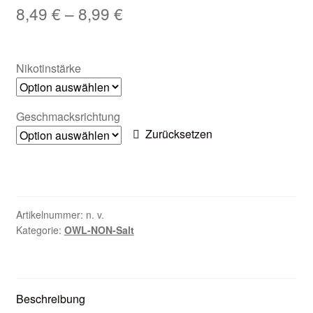
8,49
€
–
8,99
€
Zubehör
Kundenkarte
Nikotinstärke
Kontaktformular
Geschmacksrichtung
Nikotintabelle
Zurücksetzen
Unsere Standorte
Artikelnummer:
n. v.
Kategorie:
OWL-NON-Salt
Beschreibung