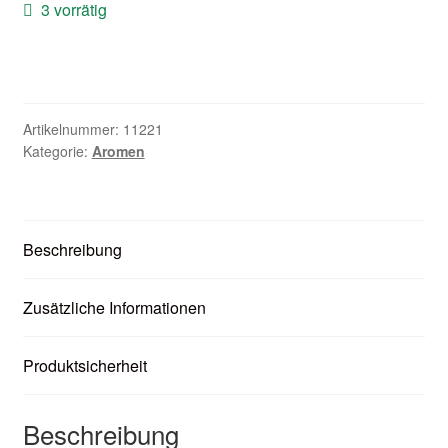
3 vorrätig
Zubehör
Kundenkarte
Kontaktformular
Artikelnummer:
11221
Kategorie:
Aromen
Nikotintabelle
Unsere Standorte
Beschreibung
Zusätzliche Informationen
Produktsicherheit
Beschreibung