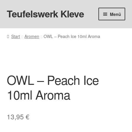
Teufelswerk Kleve
Zur
Zum
Menü
Navigation
Inhalt
springen
springen
Startseite
Start
Aromen
OWL – Peach Ice 10ml Aroma
Hardware
Pods
OWL – Peach Ice
Liquids
10ml Aroma
Big Puff
Aromen
13,95
€
Basen & Nikotin