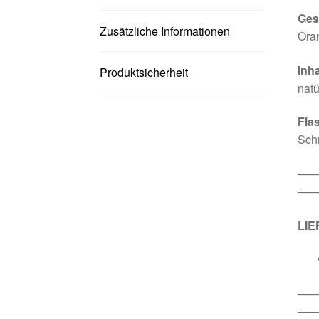
Ges
Zusätzliche Informationen
Ora
Inha
Produktsicherheit
natü
Fla
Sch
—
——
LI
—
——