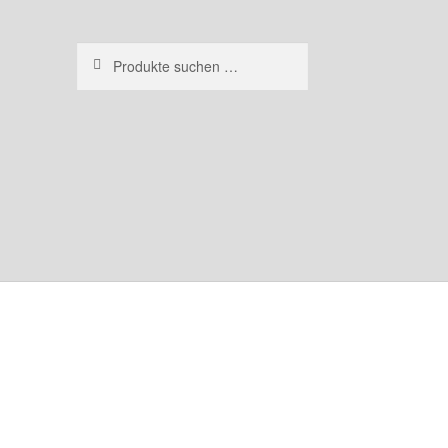
Suchen
Suchen
nach: