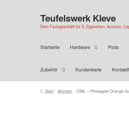
Teufelswerk Kleve
Zur
Zum
Navigation
Inhalt
Dein Fachgeschäft für E-Zigaretten, Aromen, Li
springen
springen
Startseite
Hardware
Pods
Zubehör
Kundenkarte
Kontakt
Start
Aromen
OWL – Pineapple Orange G