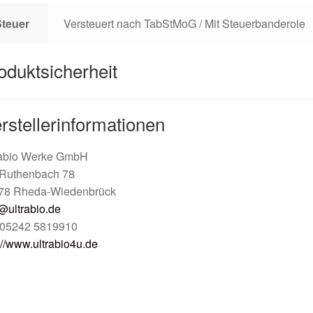
Steuer
Versteuert nach TabStMoG / Mit Steuerbanderole
oduktsicherheit
rstellerinformationen
rabio Werke GmbH
Ruthenbach 78
78 Rheda-Wiedenbrück
@ultrabio.de
: 05242 5819910
://www.ultrabio4u.de