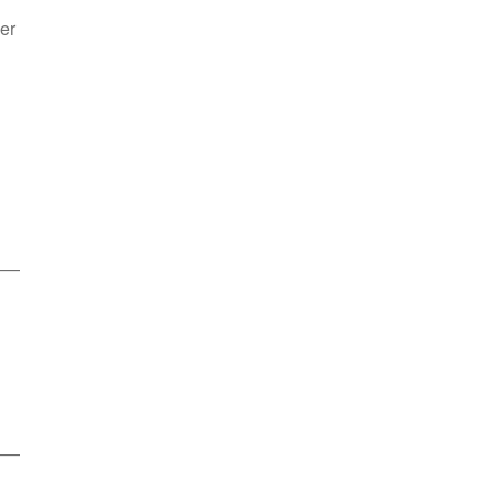
er
——
——