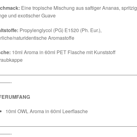
chmack:
Eine tropische Mischung aus saftiger Ananas, spritzig
nge und exotischer Guave
ltstoffe:
Propylenglycol (PG) E1520 (Ph. Eur.),
rliche/naturidentische Aromastoffe
sche:
10ml Aroma in 60ml PET Flasche mit Kunststoff
raubkappe
————————————————————————————
——-
EFERUMFANG
10ml OWL Aroma in 60ml Leerflasche
————————————————————————————
——-