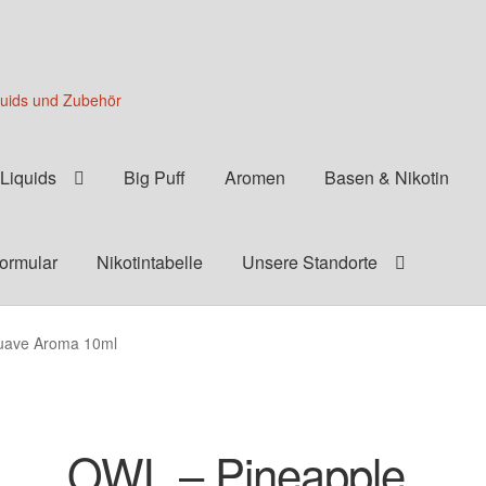
quids und Zubehör
Liquids
Big Puff
Aromen
Basen & Nikotin
formular
Nikotintabelle
Unsere Standorte
uave Aroma 10ml
OWL – Pineapple