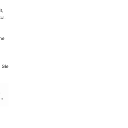
t,
ca.
ne
 Sie
,
er