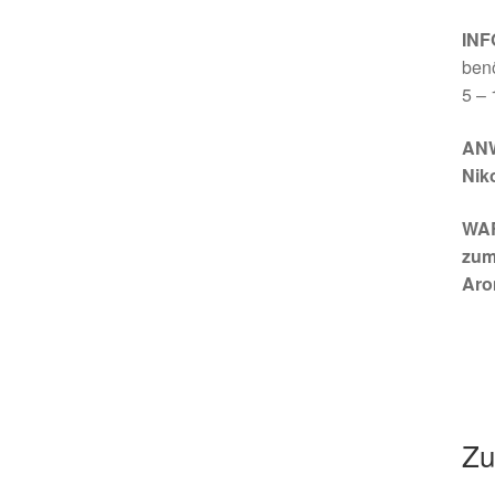
INF
benö
5 – 
ANW
Niko
WAR
zum
Aro
Zu