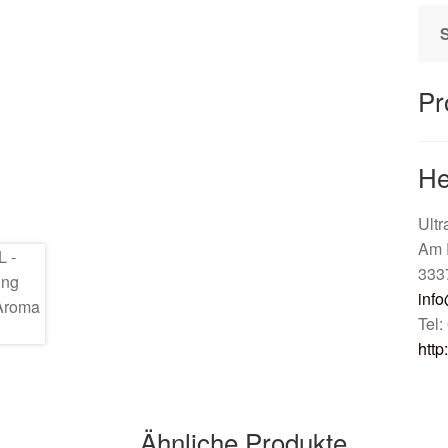
Pr
He
Ult
Am 
333
info
Tel
http
Ähnliche Produkte