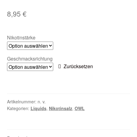
Zubehör
8,95
€
Kundenkarte
Nikotinstärke
Kontaktformular
Nikotintabelle
Geschmacksrichtung
Zurücksetzen
Unsere Standorte
Artikelnummer:
n. v.
Kategorien:
Liquids
,
Nikotinsalz
,
OWL