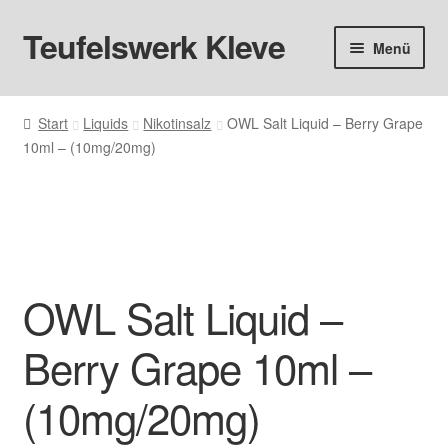
Teufelswerk Kleve
Zur
Zum
Menü
Navigation
Inhalt
springen
springen
Startseite
Start
Liquids
Nikotinsalz
OWL Salt Liquid – Berry Grape
10ml – (10mg/20mg)
Hardware
Pods
Liquids
OWL Salt Liquid –
Big Puff
Berry Grape 10ml –
Aromen
(10mg/20mg)
Basen & Nikotin