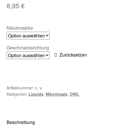
8,95
€
Zubehör
Kundenkarte
Nikotinstärke
Kontaktformular
Geschmacksrichtung
Nikotintabelle
Zurücksetzen
Unsere Standorte
Artikelnummer:
n. v.
Kategorien:
Liquids
,
Nikotinsalz
,
OWL
Beschreibung