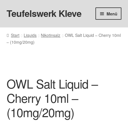
Teufelswerk Kleve
Zur
Zum
Menü
Navigation
Inhalt
springen
springen
Startseite
Start
Liquids
Nikotinsalz
OWL Salt Liquid – Cherry 10ml
– (10mg/20mg)
Hardware
Pods
Liquids
OWL Salt Liquid –
Big Puff
Cherry 10ml –
Aromen
(10mg/20mg)
Basen & Nikotin