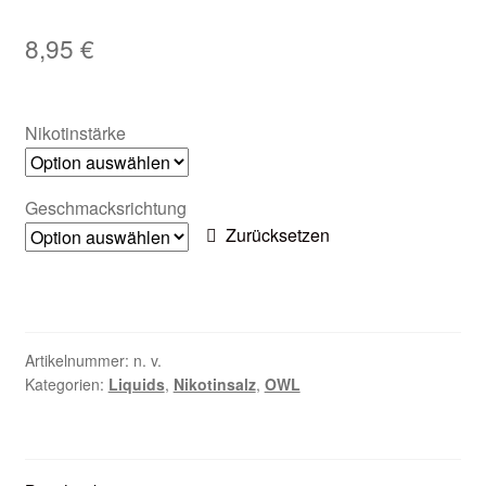
Zubehör
8,95
€
Kundenkarte
Nikotinstärke
Kontaktformular
Nikotintabelle
Geschmacksrichtung
Zurücksetzen
Unsere Standorte
Artikelnummer:
n. v.
Kategorien:
Liquids
,
Nikotinsalz
,
OWL