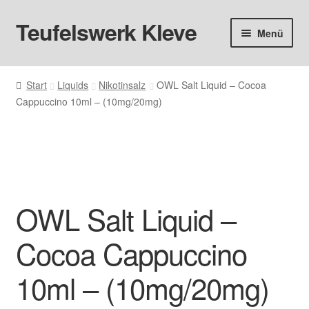
Teufelswerk Kleve
Zur
Zum
Menü
Navigation
Inhalt
springen
springen
Startseite
Start
Liquids
Nikotinsalz
OWL Salt Liquid – Cocoa
Cappuccino 10ml – (10mg/20mg)
Hardware
Pods
Liquids
OWL Salt Liquid –
Big Puff
Cocoa Cappuccino
Aromen
10ml – (10mg/20mg)
Basen & Nikotin