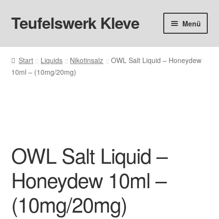
Teufelswerk Kleve
Zur
Zum
Menü
Navigation
Inhalt
springen
springen
Startseite
Start
Liquids
Nikotinsalz
OWL Salt Liquid – Honeydew
10ml – (10mg/20mg)
Hardware
Pods
Liquids
OWL Salt Liquid –
Big Puff
Honeydew 10ml –
Aromen
(10mg/20mg)
Basen & Nikotin