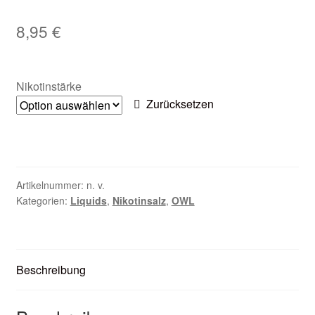
Zubehör
8,95
€
Kundenkarte
Nikotinstärke
Kontaktformular
Zurücksetzen
Nikotintabelle
Unsere Standorte
Artikelnummer:
n. v.
Kategorien:
Liquids
,
Nikotinsalz
,
OWL
Beschreibung