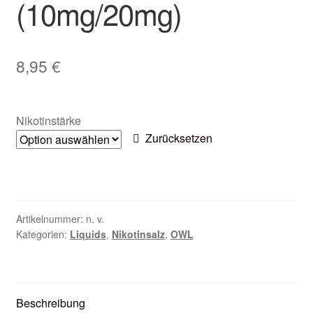
(10mg/20mg)
Zubehör
Kundenkarte
8,95
€
Kontaktformular
Nikotinstärke
Nikotintabelle
Zurücksetzen
Unsere Standorte
Artikelnummer:
n. v.
Kategorien:
Liquids
,
Nikotinsalz
,
OWL
Beschreibung