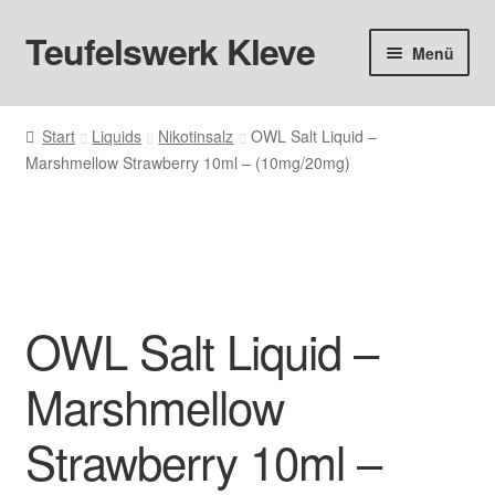
Teufelswerk Kleve
Zur
Zum
Menü
Navigation
Inhalt
springen
springen
Startseite
Start
Liquids
Nikotinsalz
OWL Salt Liquid –
Marshmellow Strawberry 10ml – (10mg/20mg)
Hardware
Pods
Liquids
OWL Salt Liquid –
Big Puff
Marshmellow
Aromen
Strawberry 10ml –
Basen & Nikotin