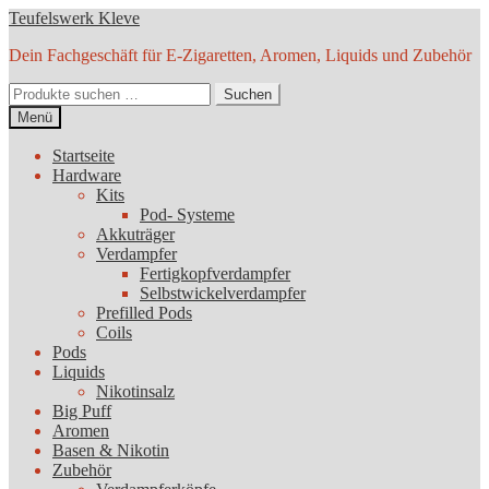
Zur
Zum
Teufelswerk Kleve
Navigation
Inhalt
Dein Fachgeschäft für E-Zigaretten, Aromen, Liquids und Zubehör
springen
springen
Suchen
Suchen
nach:
Menü
Startseite
Hardware
Kits
Pod- Systeme
Akkuträger
Verdampfer
Fertigkopfverdampfer
Selbstwickelverdampfer
Prefilled Pods
Coils
Pods
Liquids
Nikotinsalz
Big Puff
Aromen
Basen & Nikotin
Zubehör