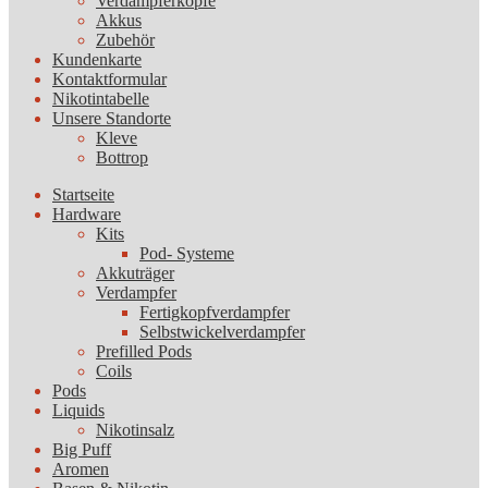
Verdampferköpfe
Akkus
Zubehör
Kundenkarte
Kontaktformular
Nikotintabelle
Unsere Standorte
Kleve
Bottrop
Startseite
Hardware
Kits
Pod- Systeme
Akkuträger
Verdampfer
Fertigkopfverdampfer
Selbstwickelverdampfer
Prefilled Pods
Coils
Pods
Liquids
Nikotinsalz
Big Puff
Aromen