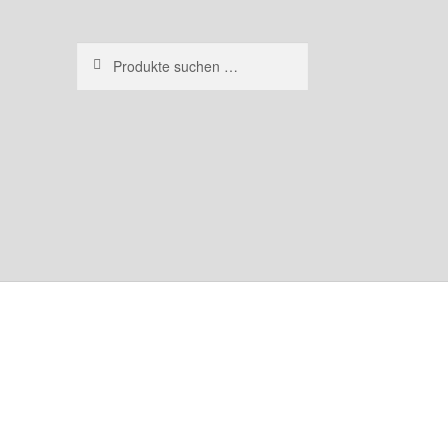
Suchen
Suchen
nach: