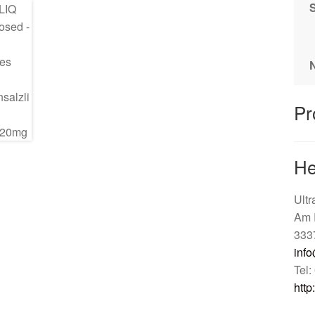
N
Pr
He
Ult
Am 
333
info
Tel
http