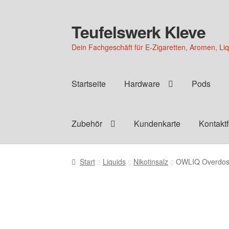
Teufelswerk Kleve
Zur
Zum
Navigation
Inhalt
Dein Fachgeschäft für E-Zigaretten, Aromen, Li
springen
springen
Startseite
Hardware
Pods
Zubehör
Kundenkarte
Kontakt
Start
Liquids
Nikotinsalz
OWLIQ Overdose