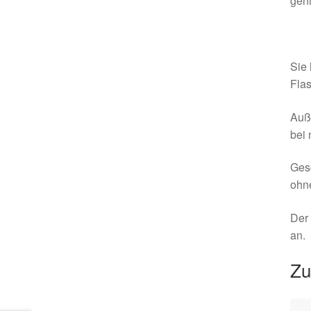
gen
Sie
Flas
Auße
bei 
Gesc
ohn
Der 
an.
Zu