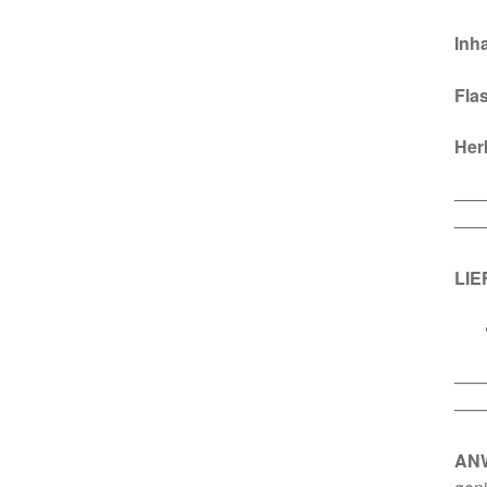
Inha
Fla
Her
—
——
LI
—
——
AN