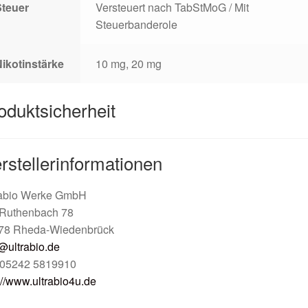
Steuer
Versteuert nach TabStMoG / Mit
Steuerbanderole
ikotinstärke
10 mg, 20 mg
oduktsicherheit
rstellerinformationen
rabio Werke GmbH
Ruthenbach 78
78 Rheda-Wiedenbrück
@ultrabio.de
: 05242 5819910
://www.ultrabio4u.de