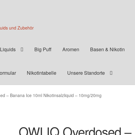
quids und Zubehör
Liquids
Big Puff
Aromen
Basen & Nikotin
formular
Nikotintabelle
Unsere Standorte
d – Banana Ice 10ml Nikotinsalzliquid – 10mg/20mg
OWLIQ Overdosed –