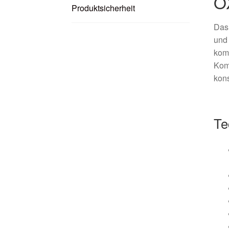
O
Produktsicherheit
Da
und 
kom
Kom
kons
Te