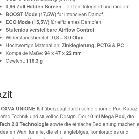
0,96 Zoll Hidden Screen
– dezent integriert und modern
BOOST Mode (17,5W)
für intensiven Dampf
ECO Mode (15,5W)
für effizientes Dampfen
Stufenlos verstellbare Airflow Control
Widerstandsbereich:
0,8 – 3,0 Ohm
Hochwertige Materialien:
Zinklegierung, PCTG & PC
Kompakte Maße:
94 x 47 x 22 mm
Gewicht:
116,3 g
zit
s
OXVA UNIONE Kit
überzeugt durch seine enorme Pod-Kapazit
rne Technik und stilvolles Design. Der
10 ml Mega Pod
, die
Tech 2.0 Technologie
sowie die einfache Bedienung machen 
idealen Wahl für alle, die ein langlebiges, komfortables und