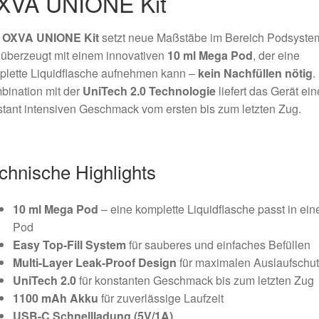
XVA UNIONE Kit
s
OXVA UNIONE Kit
setzt neue Maßstäbe im Bereich Podsyste
überzeugt mit einem innovativen
10 ml Mega Pod
, der eine
plette Liquidflasche aufnehmen kann –
kein Nachfüllen nötig
.
bination mit der
UniTech 2.0 Technologie
liefert das Gerät ei
tant intensiven Geschmack vom ersten bis zum letzten Zug.
chnische Highlights
10 ml Mega Pod
– eine komplette Liquidflasche passt in ein
Pod
Easy Top-Fill System
für sauberes und einfaches Befüllen
Multi-Layer Leak-Proof Design
für maximalen Auslaufschut
UniTech 2.0
für konstanten Geschmack bis zum letzten Zug
1100 mAh Akku
für zuverlässige Laufzeit
USB-C Schnellladung (5V/1A)