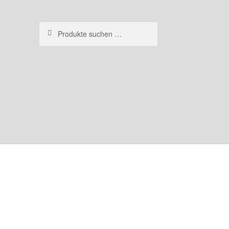
Suchen
Suchen
nach: