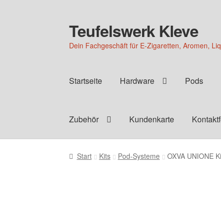
Teufelswerk Kleve
Zur
Zum
Navigation
Inhalt
Dein Fachgeschäft für E-Zigaretten, Aromen, Li
springen
springen
Startseite
Hardware
Pods
Zubehör
Kundenkarte
Kontakt
Start
Kits
Pod-Systeme
OXVA UNIONE Kit