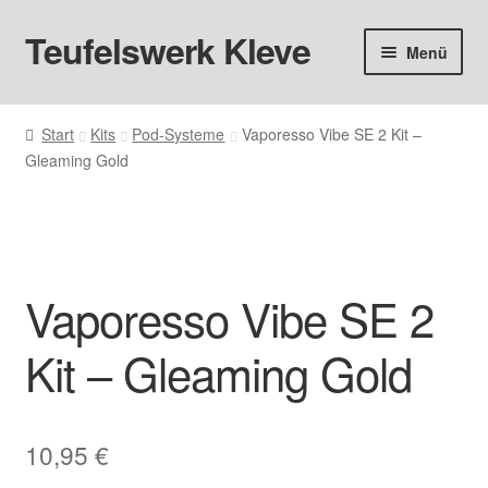
Teufelswerk Kleve
Zur
Zum
Menü
Navigation
Inhalt
springen
springen
Startseite
Start
Kits
Pod-Systeme
Vaporesso Vibe SE 2 Kit –
Gleaming Gold
Hardware
Pods
Liquids
Vaporesso Vibe SE 2
Big Puff
Kit – Gleaming Gold
Aromen
10,95
€
Basen & Nikotin