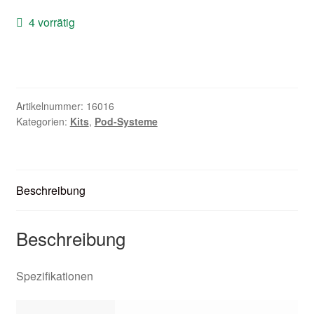
Zubehör
4 vorrätig
Kundenkarte
Kontaktformular
Artikelnummer:
16016
Kategorien:
Kits
,
Pod-Systeme
Nikotintabelle
Unsere Standorte
Beschreibung
Beschreibung
Spezifikationen