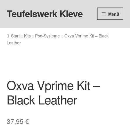
Teufelswerk Kleve
Zur
Zum
Menü
Navigation
Inhalt
springen
springen
Startseite
Start
Kits
Pod-Systeme
Oxva Vprime Kit – Black
Leather
Hardware
Pods
Liquids
Oxva Vprime Kit –
Big Puff
Black Leather
Aromen
37,95
€
Basen & Nikotin