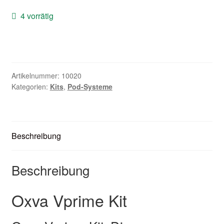
Zubehör
4 vorrätig
Kundenkarte
Kontaktformular
Artikelnummer:
10020
Kategorien:
Kits
,
Pod-Systeme
Nikotintabelle
Unsere Standorte
Beschreibung
Beschreibung
Oxva Vprime Kit