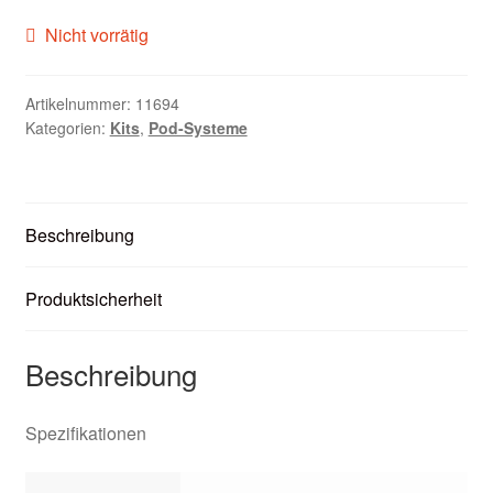
Zubehör
Nicht vorrätig
Kundenkarte
Artikelnummer:
11694
Kategorien:
Kits
,
Pod-Systeme
Kontaktformular
Nikotintabelle
Beschreibung
Unsere Standorte
Produktsicherheit
Beschreibung
Spezifikationen