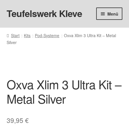
Teufelswerk Kleve
Zur
Zum
Menü
Navigation
Inhalt
springen
springen
Startseite
Start
Kits
Pod-Systeme
Oxva Xlim 3 Ultra Kit – Metal
Silver
Hardware
Pods
Liquids
Oxva Xlim 3 Ultra Kit –
Big Puff
Metal Silver
Aromen
39,95
€
Basen & Nikotin