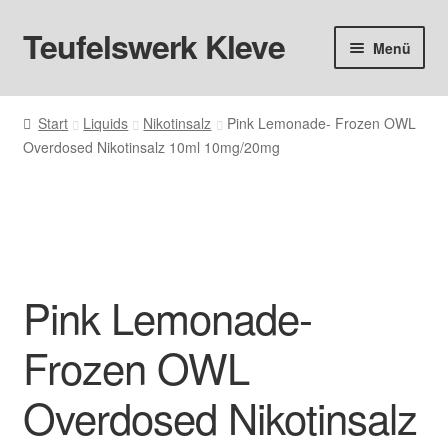
Teufelswerk Kleve
Zur
Zum
Menü
Navigation
Inhalt
springen
springen
Startseite
Start
Liquids
Nikotinsalz
Pink Lemonade- Frozen OWL
Overdosed Nikotinsalz 10ml 10mg/20mg
Hardware
Pods
Liquids
Pink Lemonade-
Big Puff
Frozen OWL
Aromen
Overdosed Nikotinsalz
Basen & Nikotin