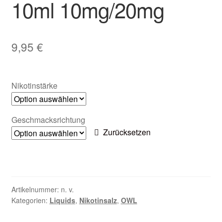
10ml 10mg/20mg
Zubehör
Kundenkarte
9,95
€
Kontaktformular
Nikotinstärke
Nikotintabelle
Unsere Standorte
Geschmacksrichtung
Zurücksetzen
Artikelnummer:
n. v.
Kategorien:
Liquids
,
Nikotinsalz
,
OWL