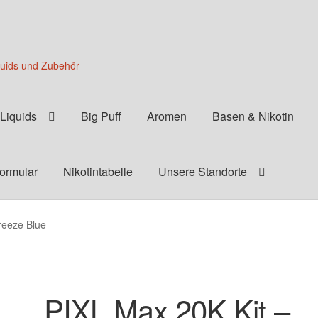
quids und Zubehör
Liquids
Big Puff
Aromen
Basen & Nikotin
formular
Nikotintabelle
Unsere Standorte
reeze Blue
PIXL Max 20K Kit –