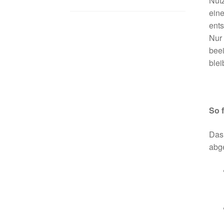
Nutz
eine
ent
Nur 
beei
blei
So 
Das 
abge