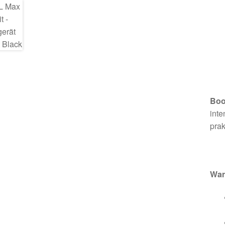
Boo
inte
prak
War