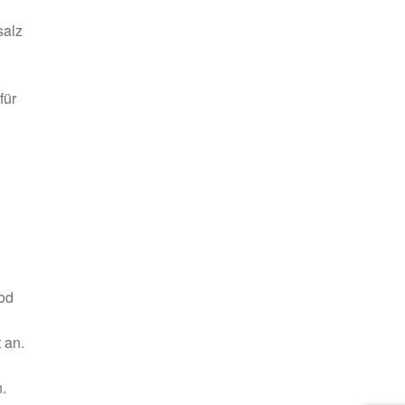
salz
für
od
 an.
.