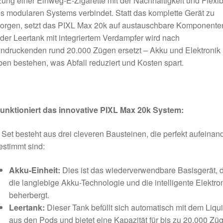
ung einer Einweg-E-Zigarette mit der Nachhaltigkeit und Flexibi
s modularen Systems verbindet. Statt das komplette Gerät zu
sorgen, setzt das PIXL Max 20k auf austauschbare Komponente
der Leertank mit integriertem Verdampfer wird nach
ndruckenden rund 20.000 Zügen ersetzt – Akku und Elektronik
ben bestehen, was Abfall reduziert und Kosten spart.
funktioniert das innovative PIXL Max 20k System:
Set besteht aus drei cleveren Bausteinen, die perfekt aufeinan
stimmt sind:
Akku-Einheit:
Dies ist das wiederverwendbare Basisgerät, 
die langlebige Akku-Technologie und die intelligente Elektro
beherbergt.
Leertank:
Dieser Tank befüllt sich automatisch mit dem Liqu
aus den Pods und bietet eine Kapazität für bis zu 20.000 Züg