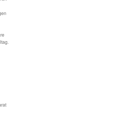
igen
re
ltag.
rat