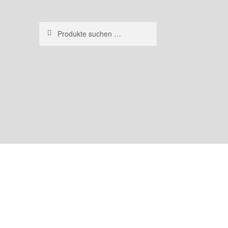
Suchen
Suchen
nach: