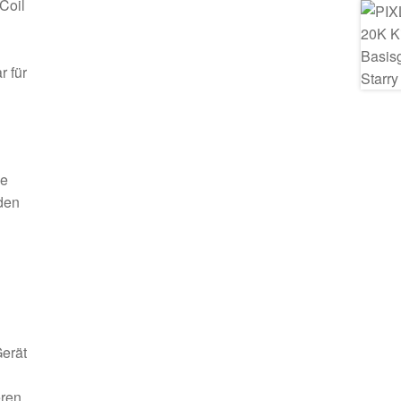
Coil
r für
ne
den
Gerät
eren