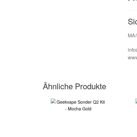
Si
MA/
inf
www
Ähnliche Produkte