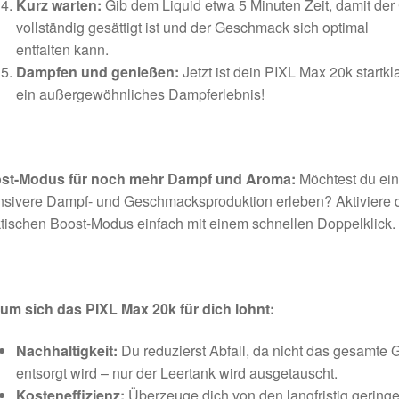
Kurz warten:
Gib dem Liquid etwa 5 Minuten Zeit, damit der 
vollständig gesättigt ist und der Geschmack sich optimal
entfalten kann.
Dampfen und genießen:
Jetzt ist dein PIXL Max 20k startkla
ein außergewöhnliches Dampferlebnis!
st-Modus für noch mehr Dampf und Aroma:
Möchtest du ei
nsivere Dampf- und Geschmacksproduktion erleben? Aktiviere 
tischen Boost-Modus einfach mit einem schnellen Doppelklick.
um sich das PIXL Max 20k für dich lohnt:
Nachhaltigkeit:
Du reduzierst Abfall, da nicht das gesamte 
entsorgt wird – nur der Leertank wird ausgetauscht.
Kosteneffizienz:
Überzeuge dich von den langfristig gering