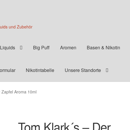
quids und Zubehör
Liquids
Big Puff
Aromen
Basen & Nikotin
formular
Nikotintabelle
Unsere Standorte
er Zapfel Aroma 10ml
Tom Klark´s – Der