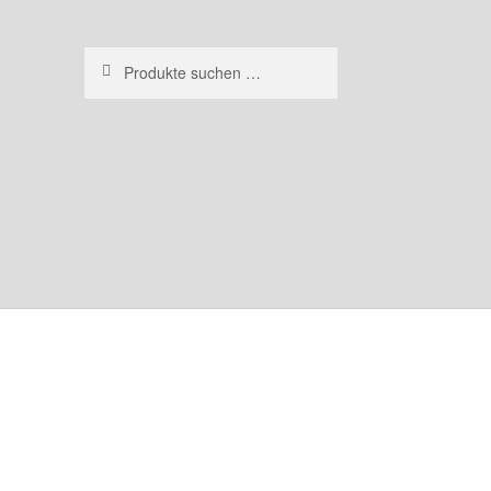
Suchen
Suchen
nach: