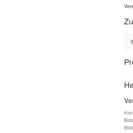
Ver
Zu
Pr
He
Ve
Kont
Bidz
Bid