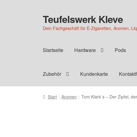
Teufelswerk Kleve
Zur
Zum
Navigation
Inhalt
Dein Fachgeschäft für E-Zigaretten, Aromen, Li
springen
springen
Startseite
Hardware
Pods
Zubehör
Kundenkarte
Kontakt
Start
Aromen
Tom Klark´s – Der Zipfel, d