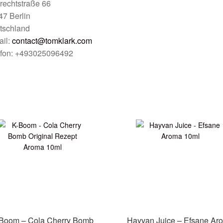
rechtstraße 66
7 Berlin
tschland
ail:
contact@tomklark.com
efon: +493025096492
Boom – Cola Cherry Bomb
Hayvan Juice – Efsane Ar