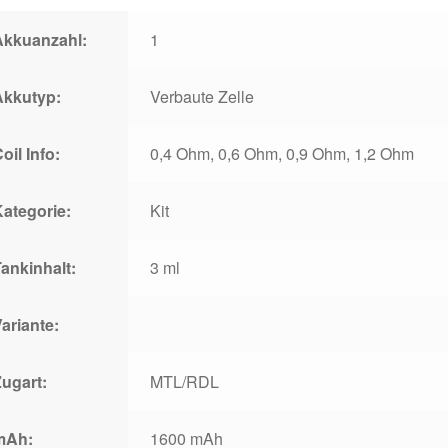
Akkuanzahl:
1
Akkutyp:
Verbaute Zelle
oil Info:
0,4 Ohm, 0,6 Ohm, 0,9 Ohm, 1,2 Ohm
Kategorie:
Kit
ankinhalt:
3 ml
ariante:
Zugart:
MTL/RDL
mAh:
1600 mAh