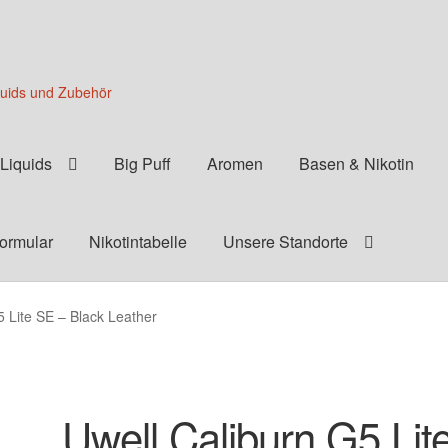
quids und Zubehör
Liquids
Big Puff
Aromen
Basen & Nikotin
formular
Nikotintabelle
Unsere Standorte
5 Lite SE – Black Leather
Uwell Caliburn G5 Lit