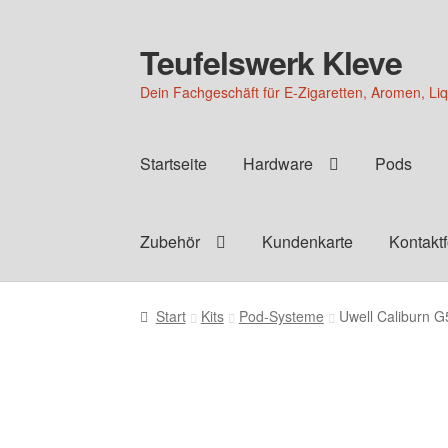
Teufelswerk Kleve
Zur
Zum
Navigation
Inhalt
Dein Fachgeschäft für E-Zigaretten, Aromen, Li
springen
springen
Startseite
Hardware
Pods
Zubehör
Kundenkarte
Kontakt
Start
Kits
Pod-Systeme
Uwell Caliburn G