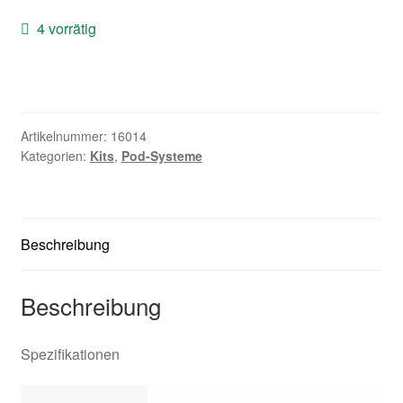
Zubehör
4 vorrätig
Kundenkarte
Kontaktformular
Artikelnummer:
16014
Kategorien:
Kits
,
Pod-Systeme
Nikotintabelle
Unsere Standorte
Beschreibung
Beschreibung
Spezifikationen