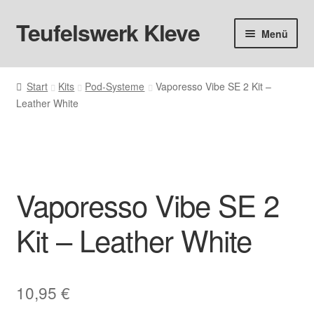
Teufelswerk Kleve
Zur
Zum
Menü
Navigation
Inhalt
springen
springen
Startseite
Start
Kits
Pod-Systeme
Vaporesso Vibe SE 2 Kit –
Leather White
Hardware
Pods
Liquids
Vaporesso Vibe SE 2
Big Puff
Kit – Leather White
Aromen
10,95
€
Basen & Nikotin