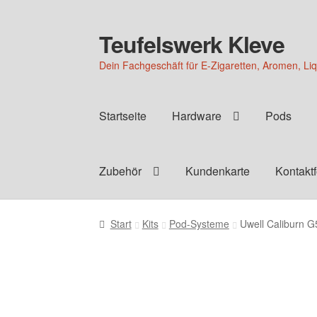
Teufelswerk Kleve
Zur
Zum
Navigation
Inhalt
Dein Fachgeschäft für E-Zigaretten, Aromen, Li
springen
springen
Startseite
Hardware
Pods
Zubehör
Kundenkarte
Kontakt
Start
Kits
Pod-Systeme
Uwell Caliburn G