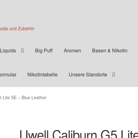
quids und Zubehör
Liquids
Big Puff
Aromen
Basen & Nikotin
formular
Nikotintabelle
Unsere Standorte
5 Lite SE – Blue Leather
Uwell Caliburn G5 Lit