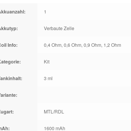
Akkuanzahl:
1
Akkutyp:
Verbaute Zelle
oil Info:
0,4 Ohm, 0,6 Ohm, 0,9 Ohm, 1,2 Ohm
Kategorie:
Kit
ankinhalt:
3 ml
ariante:
Zugart:
MTL/RDL
mAh:
1600 mAh