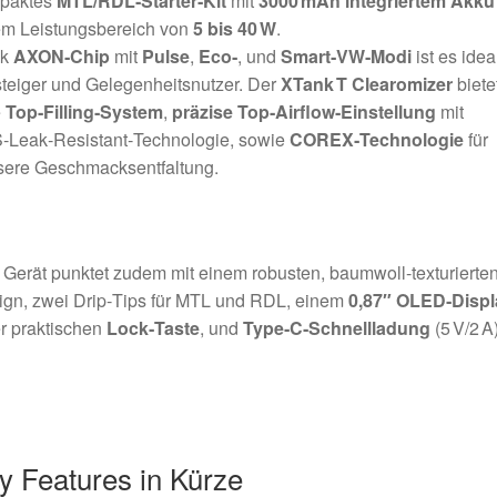
paktes
MTL/RDL‑Starter‑Kit
mit
3000 mAh integriertem Akku
em Leistungsbereich von
5 bis 40 W
.
nk
AXON‑Chip
mit
Pulse
,
Eco‑
, und
Smart‑VW‑Modi
ist es ideal
teiger und Gelegenheitsnutzer. Der
XTank T Clearomizer
biete
e
Top‑Filling‑System
,
präzise Top‑Airflow‑Einstellung
mit
‑Leak‑Resistant‑Technologie, sowie
COREX‑Technologie
für
sere Geschmacksentfaltung
.
Gerät punktet zudem mit einem robusten, baumwoll-texturierte
ign, zwei Drip‑Tips für MTL und RDL, einem
0,87″ OLED‑Displ
r praktischen
Lock‑Taste
, und
Type‑C‑Schnellladung
(5 V/2 A
y Features in Kürze