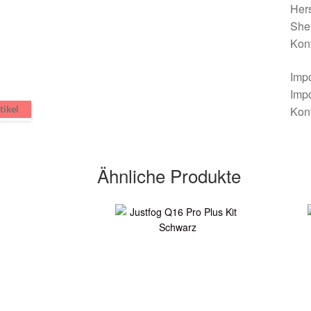
Her
She
Kont
Imp
Impo
tikel
Kont
Ähnliche Produkte