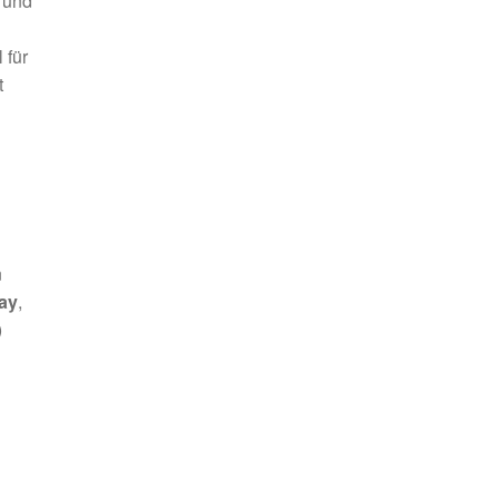
und
 für
t
n
ay
,
)