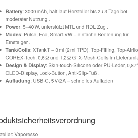
Battery
: 3000 mAh, hält laut Hersteller bis zu 3 Tage bei
moderater Nutzung
.
Power
: 5–40 W, unterstützt MTL und RDL Zug
.
Modes
: Pulse, Eco, Smart‑VW – einfache Bedienung für
Einsteiger
.
Tank/Coils
: XTank T – 3 ml (2 ml TPD), Top‑Filling, Top‑Airfl
COREX‑Tech, 0,6 Ω und 1,2 Ω GTX‑Mesh‑Coils im Lieferumf
Design & Display
: Skin‑touch‑Silicone oder PU‑Leder, 0,87
OLED‑Display, Lock‑Button, Anti‑Slip‑Fuß
.
Aufladung
: USB‑C, 5 V/2 A – schnelles Aufladen
oduktsicherheitsverordnung
teller: Vaporesso