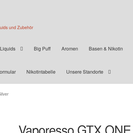
quids und Zubehör
Liquids
Big Puff
Aromen
Basen & Nikotin
formular
Nikotintabelle
Unsere Standorte
ilver
Vaporesso GTX ONE