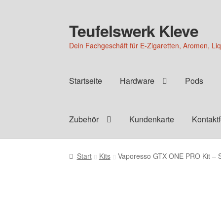
Teufelswerk Kleve
Zur
Zum
Navigation
Inhalt
Dein Fachgeschäft für E-Zigaretten, Aromen, Li
springen
springen
Startseite
Hardware
Pods
Zubehör
Kundenkarte
Kontakt
Start
Kits
Vaporesso GTX ONE PRO Kit – S