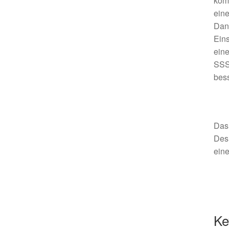
kom
ein
Da
Eins
ein
SSS
bes
Das 
Des
eine
Ke