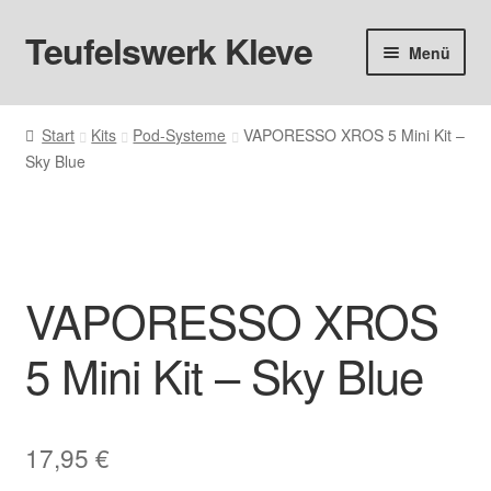
Teufelswerk Kleve
Zur
Zum
Menü
Navigation
Inhalt
springen
springen
Startseite
Start
Kits
Pod-Systeme
VAPORESSO XROS 5 Mini Kit –
Sky Blue
Hardware
Pods
Liquids
VAPORESSO XROS
Big Puff
5 Mini Kit – Sky Blue
Aromen
17,95
€
Basen & Nikotin