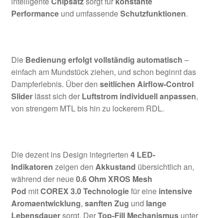
intelligente
Chipsatz
sorgt für
konstante
Performance
und umfassende
Schutzfunktionen
.
Die
Bedienung erfolgt vollständig automatisch
–
einfach am Mundstück ziehen, und schon beginnt das
Dampferlebnis. Über den
seitlichen Airflow-Control
Slider
lässt sich der
Luftstrom individuell anpassen
,
von strengem MTL bis hin zu lockerem RDL.
Die dezent ins Design integrierten
4 LED-
Indikatoren
zeigen den
Akkustand
übersichtlich an,
während der neue
0.6 Ohm XROS Mesh
Pod
mit
COREX 3.0 Technologie
für eine
intensive
Aromaentwicklung
,
sanften Zug
und
lange
Lebensdauer
sorgt. Der
Top-Fill Mechanismus
unter