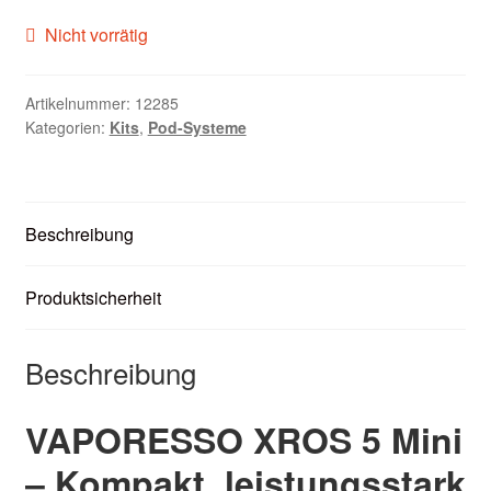
Zubehör
Nicht vorrätig
Kundenkarte
Artikelnummer:
12285
Kategorien:
Kits
,
Pod-Systeme
Kontaktformular
Nikotintabelle
Beschreibung
Unsere Standorte
Produktsicherheit
Beschreibung
VAPORESSO XROS 5 Mini
– Kompakt, leistungsstark