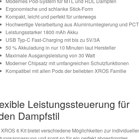
Modernes Pod-System für MTL und RDL Dampfen
Ergonomische und schlanke Stick-Form
Kompakt, leicht und perfekt für unterwegs
Hochwertige Verarbeitung aus Aluminiumlegierung und PC
Leistungsstarker 1800 mAh Akku
USB Typ-C Fast-Charging mit bis zu 5V/3A
50 % Akkuladung in nur 10 Minuten laut Hersteller
Maximale Ausgangsleistung von 30 Watt
Moderner Chipsatz mit umfangreichen Schutzfunktionen
Kompatibel mit allen Pods der beliebten XROS Familie
exible Leistungssteuerung für
den Dampfstil
XROS 6 Kit bietet verschiedene Möglichkeiten zur individuelle
tungsanpassung und sorgt so für ein perfekt abgestimmtes