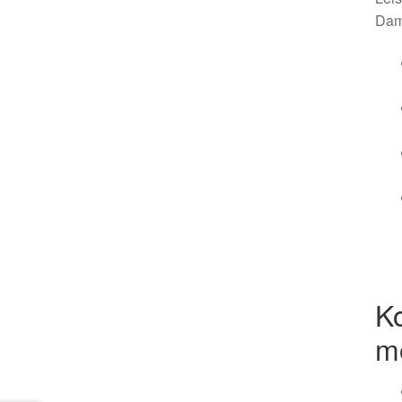
Dam
K
m