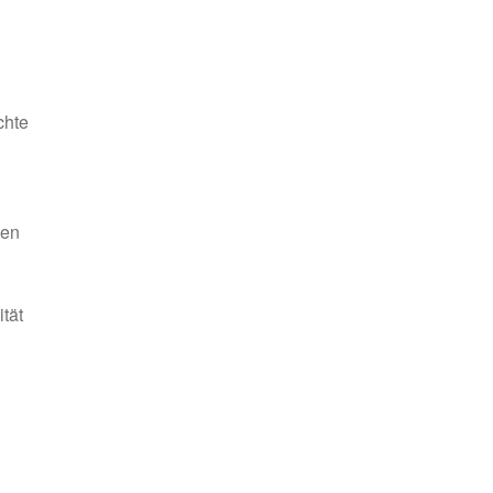
chte
ven
tät