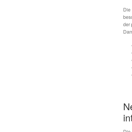
Die 
beso
der 
Dam
N
i
Die 