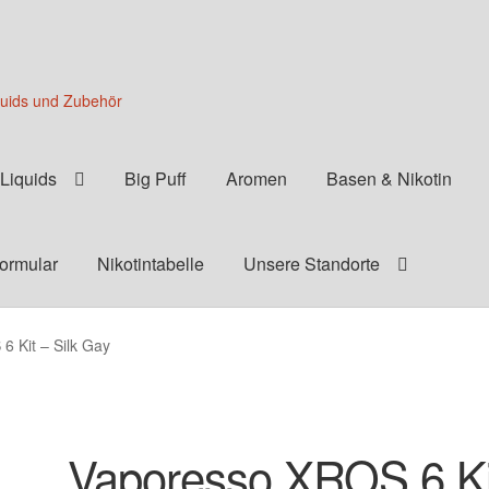
quids und Zubehör
Liquids
Big Puff
Aromen
Basen & Nikotin
formular
Nikotintabelle
Unsere Standorte
 Kit – Silk Gay
Vaporesso XROS 6 Ki