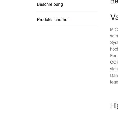
Be
Beschreibung
V
Produktsicherheit
Mit
sein
Syst
hoch
Form
COR
sich
Damp
lege
Hi