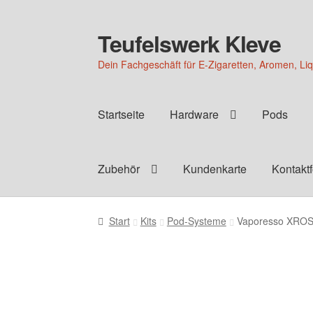
Teufelswerk Kleve
Zur
Zum
Navigation
Inhalt
Dein Fachgeschäft für E-Zigaretten, Aromen, Li
springen
springen
Startseite
Hardware
Pods
Zubehör
Kundenkarte
Kontakt
Start
Kits
Pod-Systeme
Vaporesso XROS 6