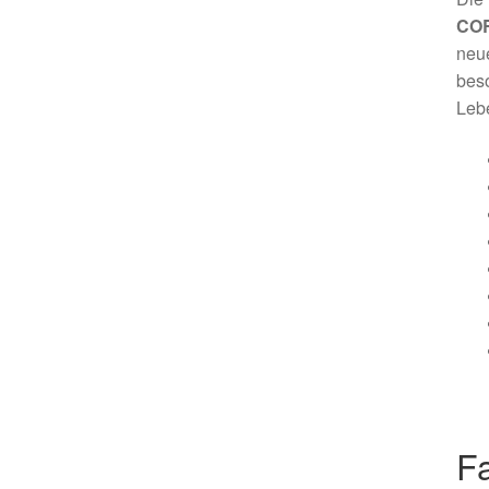
COR
neue
beso
Leb
Fa