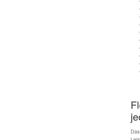
Fl
je
Das 
Leis