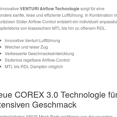
innovative
VENTURI Airflow Technologie
sorgt für eine
nders sanfte, leise und effiziente Luftführung. In Kombination m
präzisen Slider Airflow-Control entsteht ein individuell anpassb
pferlebnis von klassischem MTL bis hin zu offenem RDL.
Innovative Venturi-Luftführung
Weicher und leiser Zug
Verbesserte Geschmacksentwicklung
Stufenlos regelbare Airflow-Control
MTL bis RDL Dampfen möglich
eue COREX 3.0 Technologie fü
ntensiven Geschmack
mitgelieferten XROS Mesh Pods profitieren von der neuesten