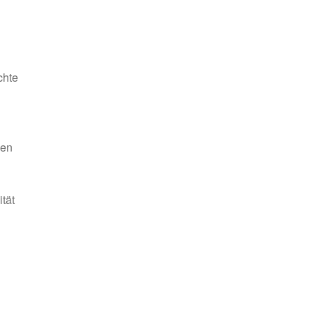
chte
ven
tät