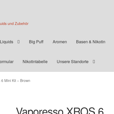
quids und Zubehör
Liquids
Big Puff
Aromen
Basen & Nikotin
formular
Nikotintabelle
Unsere Standorte
6 Mini Kit – Brown
Vaporesso XROS 6