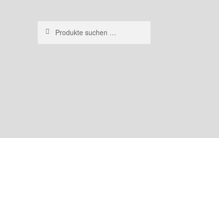
Suchen
Suchen
nach: