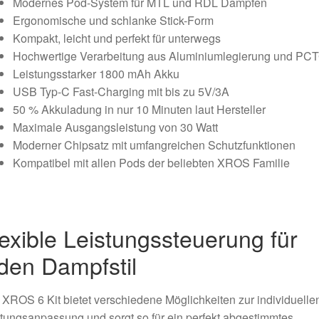
Modernes Pod-System für MTL und RDL Dampfen
Ergonomische und schlanke Stick-Form
Kompakt, leicht und perfekt für unterwegs
Hochwertige Verarbeitung aus Aluminiumlegierung und PC
Leistungsstarker 1800 mAh Akku
USB Typ-C Fast-Charging mit bis zu 5V/3A
50 % Akkuladung in nur 10 Minuten laut Hersteller
Maximale Ausgangsleistung von 30 Watt
Moderner Chipsatz mit umfangreichen Schutzfunktionen
Kompatibel mit allen Pods der beliebten XROS Familie
exible Leistungssteuerung für
den Dampfstil
XROS 6 Kit bietet verschiedene Möglichkeiten zur individuelle
tungsanpassung und sorgt so für ein perfekt abgestimmtes