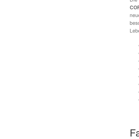
COR
neue
beso
Leb
Fa