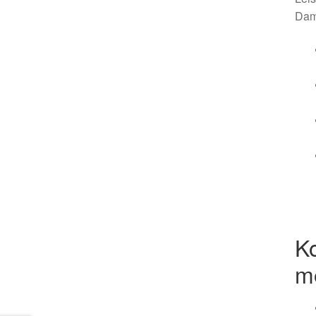
Dam
K
m