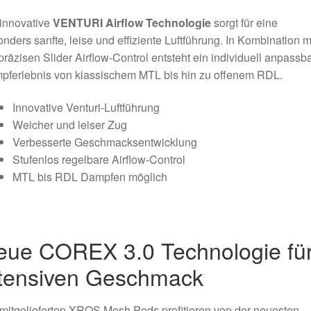
innovative
VENTURI Airflow Technologie
sorgt für eine
nders sanfte, leise und effiziente Luftführung. In Kombination m
präzisen Slider Airflow-Control entsteht ein individuell anpassb
pferlebnis von klassischem MTL bis hin zu offenem RDL.
Innovative Venturi-Luftführung
Weicher und leiser Zug
Verbesserte Geschmacksentwicklung
Stufenlos regelbare Airflow-Control
MTL bis RDL Dampfen möglich
eue COREX 3.0 Technologie fü
ntensiven Geschmack
mitgelieferten XROS Mesh Pods profitieren von der neuesten