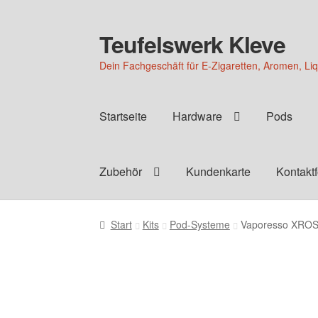
Teufelswerk Kleve
Zur
Zum
Navigation
Inhalt
Dein Fachgeschäft für E-Zigaretten, Aromen, Li
springen
springen
Startseite
Hardware
Pods
Zubehör
Kundenkarte
Kontakt
Start
Kits
Pod-Systeme
Vaporesso XROS 