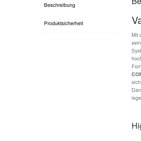
Be
Beschreibung
V
Produktsicherheit
Mit
sein
Syst
hoch
Form
COR
sich
Damp
lege
Hi