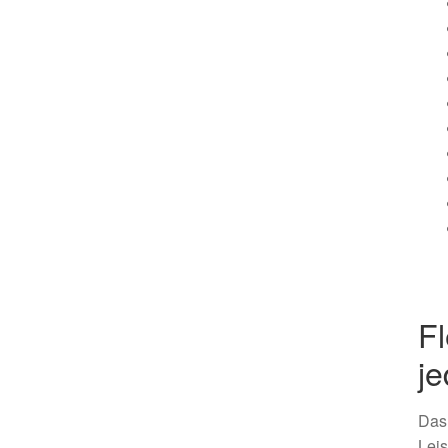
Fl
je
Das 
Leis