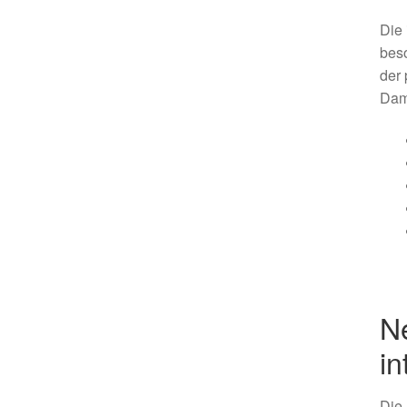
Die 
beso
der 
Dam
N
i
Die 