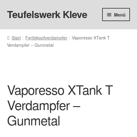
Teufelswerk Kleve
Zur
Zum
Menü
Navigation
Inhalt
springen
springen
Startseite
Start
Fertigkopfverdampfer
Vaporesso XTank T
Verdampfer – Gunmetal
Hardware
Pods
Liquids
Vaporesso XTank T
Big Puff
Verdampfer –
Aromen
Gunmetal
Basen & Nikotin