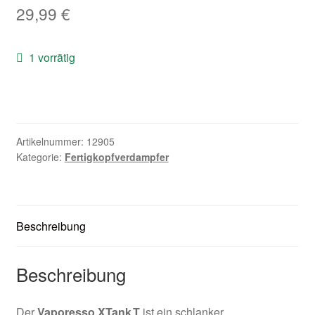
29,99
€
Zubehör
Kundenkarte
1 vorrätig
Kontaktformular
Nikotintabelle
Artikelnummer:
12905
Kategorie:
Fertigkopfverdampfer
Unsere Standorte
Beschreibung
Beschreibung
Der
Vaporesso XTank T
ist ein schlanker