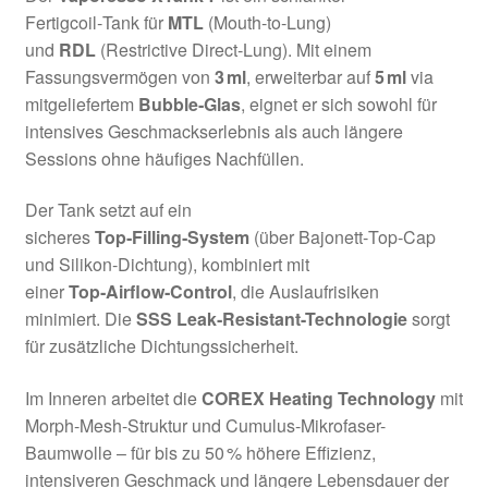
Fertigcoil‑Tank für
MTL
(Mouth‑to‑Lung)
und
RDL
(Restrictive Direct‑Lung). Mit einem
Fassungsvermögen von
3 ml
, erweiterbar auf
5 ml
via
mitgeliefertem
Bubble‑Glas
, eignet er sich sowohl für
intensives Geschmackserlebnis als auch längere
Sessions ohne häufiges Nachfüllen
.
Der Tank setzt auf ein
sicheres
Top‑Filling‑System
(über Bajonett‑Top‑Cap
und Silikon‑Dichtung), kombiniert mit
einer
Top‑Airflow‑Control
, die Auslaufrisiken
minimiert
.
Die
SSS Leak‑Resistant-Technologie
sorgt
für zusätzliche Dichtungssicherheit
.
Im Inneren arbeitet die
COREX Heating Technology
mit
Morph-Mesh-Struktur und Cumulus-Mikrofaser-
Baumwolle – für bis zu 50 % höhere Effizienz,
intensiveren Geschmack und längere Lebensdauer der