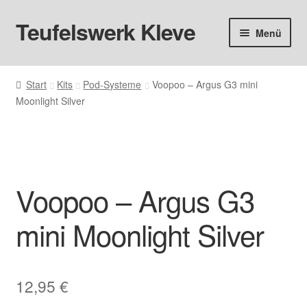
Teufelswerk Kleve
Zur
Zum
Menü
Navigation
Inhalt
springen
springen
Startseite
Start
Kits
Pod-Systeme
Voopoo – Argus G3 mini
Moonlight Silver
Hardware
Pods
Liquids
Voopoo – Argus G3
Big Puff
mini Moonlight Silver
Aromen
12,95
€
Basen & Nikotin