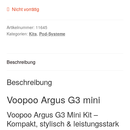
Zubehör
Nicht vorrätig
Kundenkarte
Artikelnummer:
11645
Kategorien:
Kits
,
Pod-Systeme
Kontaktformular
Nikotintabelle
Beschreibung
Unsere Standorte
Beschreibung
Voopoo Argus G3 mini
Voopoo Argus G3 Mini Kit –
Kompakt, stylisch & leistungsstark