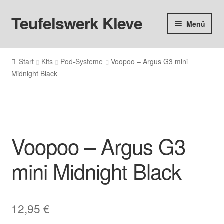
Teufelswerk Kleve
Zur
Zum
Menü
Navigation
Inhalt
springen
springen
Startseite
Start
Kits
Pod-Systeme
Voopoo – Argus G3 mini
Midnight Black
Hardware
Pods
Liquids
Voopoo – Argus G3
Big Puff
mini Midnight Black
Aromen
12,95
€
Basen & Nikotin