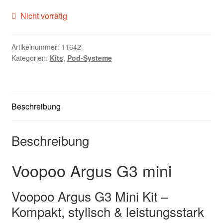
Zubehör
Nicht vorrätig
Kundenkarte
Artikelnummer:
11642
Kategorien:
Kits
,
Pod-Systeme
Kontaktformular
Nikotintabelle
Beschreibung
Unsere Standorte
Beschreibung
Voopoo Argus G3 mini
Voopoo Argus G3 Mini Kit –
Kompakt, stylisch & leistungsstark