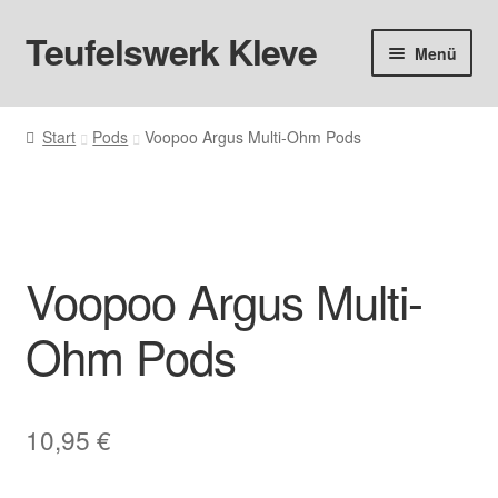
Teufelswerk Kleve
Zur
Zum
Menü
Navigation
Inhalt
springen
springen
Startseite
Start
Pods
Voopoo Argus Multi-Ohm Pods
Hardware
Pods
Voopoo Argus Multi-
Liquids
Ohm Pods
Big Puff
Aromen
10,95
€
Basen & Nikotin