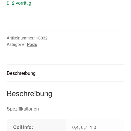
2 vorrätig
Zubehör
Kundenkarte
Kontaktformular
Artikelnummer:
16032
Kategorie:
Pods
Nikotintabelle
Unsere Standorte
Beschreibung
Beschreibung
Spezifikationen
Coil Info:
0,4, 0,7, 1,0