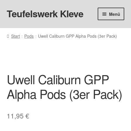
Teufelswerk Kleve
Zur
Zum
Menü
Navigation
Inhalt
springen
springen
Startseite
Start
Pods
Uwell Caliburn GPP Alpha Pods (3er Pack)
Hardware
Pods
Uwell Caliburn GPP
Liquids
Alpha Pods (3er Pack)
Big Puff
Aromen
11,95
€
Basen & Nikotin