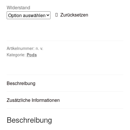
Zubehör
Widerstand
Zurücksetzen
Kundenkarte
Kontaktformular
Artikelnummer:
n. v.
Nikotintabelle
Kategorie:
Pods
Unsere Standorte
Beschreibung
Zusätzliche Informationen
Beschreibung