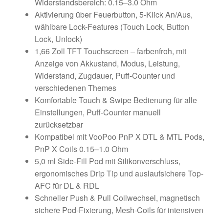
Widerstandsbereich: 0.15–3.0 Ohm
Aktivierung über Feuerbutton, 5-Klick An/Aus,
wählbare Lock-Features (Touch Lock, Button
Lock, Unlock)
1,66 Zoll TFT Touchscreen – farbenfroh, mit
Anzeige von Akkustand, Modus, Leistung,
Widerstand, Zugdauer, Puff-Counter und
verschiedenen Themes
Komfortable Touch & Swipe Bedienung für alle
Einstellungen, Puff-Counter manuell
zurücksetzbar
Kompatibel mit VooPoo PnP X DTL & MTL Pods,
PnP X Coils 0.15–1.0 Ohm
5,0 ml Side-Fill Pod mit Silikonverschluss,
ergonomisches Drip Tip und auslaufsichere Top-
AFC für DL & RDL
Schneller Push & Pull Coilwechsel, magnetisch
sichere Pod-Fixierung, Mesh-Coils für intensiven