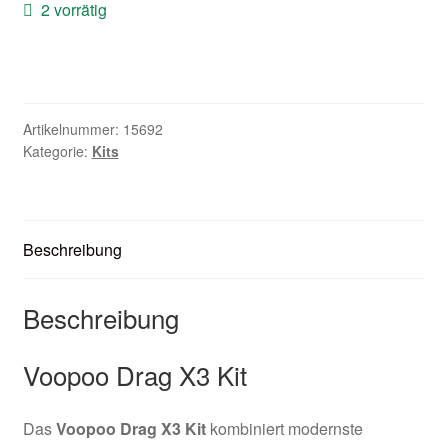
2 vorrätig
Zubehör
Kundenkarte
Kontaktformular
Artikelnummer:
15692
Kategorie:
Kits
Nikotintabelle
Unsere Standorte
Beschreibung
Beschreibung
Voopoo Drag X3 Kit
Das
Voopoo Drag X3 Kit
kombiniert modernste