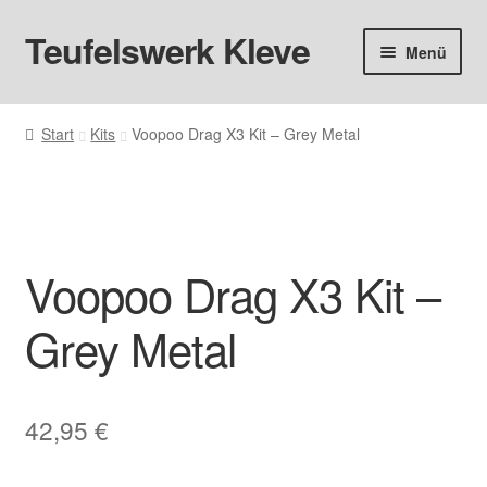
Teufelswerk Kleve
Zur
Zum
Menü
Navigation
Inhalt
springen
springen
Startseite
Start
Kits
Voopoo Drag X3 Kit – Grey Metal
Hardware
Pods
Voopoo Drag X3 Kit –
Liquids
Grey Metal
Big Puff
Aromen
42,95
€
Basen & Nikotin