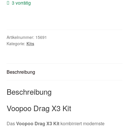
3 vorrätig
Zubehör
Kundenkarte
Kontaktformular
Artikelnummer:
15691
Kategorie:
Kits
Nikotintabelle
Unsere Standorte
Beschreibung
Beschreibung
Voopoo Drag X3 Kit
Das
Voopoo Drag X3 Kit
kombiniert modernste