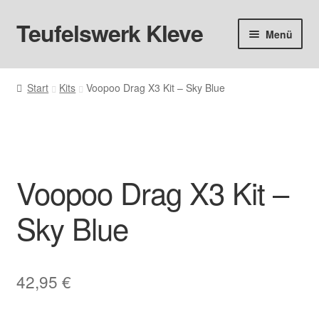
Teufelswerk Kleve
Zur
Zum
Menü
Navigation
Inhalt
springen
springen
Startseite
Start
Kits
Voopoo Drag X3 Kit – Sky Blue
Hardware
Pods
Voopoo Drag X3 Kit –
Liquids
Sky Blue
Big Puff
Aromen
42,95
€
Basen & Nikotin