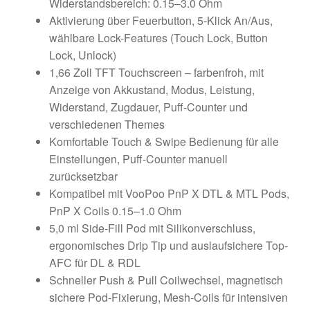
Widerstandsbereich: 0.15–3.0 Ohm
Aktivierung über Feuerbutton, 5-Klick An/Aus,
wählbare Lock-Features (Touch Lock, Button
Lock, Unlock)
1,66 Zoll TFT Touchscreen – farbenfroh, mit
Anzeige von Akkustand, Modus, Leistung,
Widerstand, Zugdauer, Puff-Counter und
verschiedenen Themes
Komfortable Touch & Swipe Bedienung für alle
Einstellungen, Puff-Counter manuell
zurücksetzbar
Kompatibel mit VooPoo PnP X DTL & MTL Pods,
PnP X Coils 0.15–1.0 Ohm
5,0 ml Side-Fill Pod mit Silikonverschluss,
ergonomisches Drip Tip und auslaufsichere Top-
AFC für DL & RDL
Schneller Push & Pull Coilwechsel, magnetisch
sichere Pod-Fixierung, Mesh-Coils für intensiven