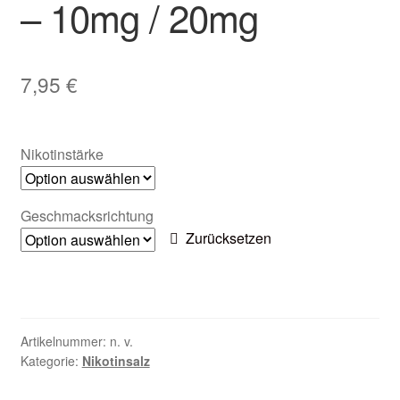
– 10mg / 20mg
Zubehör
Kundenkarte
7,95
€
Kontaktformular
Nikotinstärke
Nikotintabelle
Unsere Standorte
Geschmacksrichtung
Zurücksetzen
Artikelnummer:
n. v.
Kategorie:
Nikotinsalz