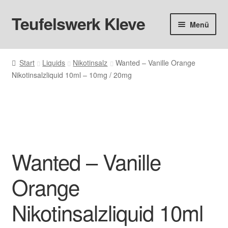
Teufelswerk Kleve
Zur
Zum
Menü
Navigation
Inhalt
springen
springen
Startseite
Start
Liquids
Nikotinsalz
Wanted – Vanille Orange
Nikotinsalzliquid 10ml – 10mg / 20mg
Hardware
Pods
Liquids
Wanted – Vanille
Big Puff
Orange
Aromen
Nikotinsalzliquid 10ml
Basen & Nikotin