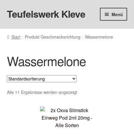
Teufelswerk Kleve
Zur
Zum
Menü
Navigation
Inhalt
springen
springen
Startseite
Start
Produkt Geschmacksrichtung
Wassermelone
Unter
Hardware
öffnen
Wassermelone
Pods
Unter
Liquids
öffnen
Big Puff
Alle 11 Ergebnisse werden angezeigt
Aromen
Basen & Nikotin