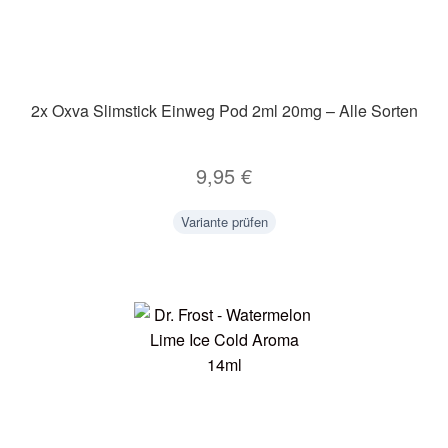
Unter
Zubehör
öffnen
Kundenkarte
2x Oxva Slimstick Einweg Pod 2ml 20mg – Alle Sorten
Kontaktformular
9,95
€
Nikotintabelle
Variante prüfen
Unter
Unsere Standorte
öffnen