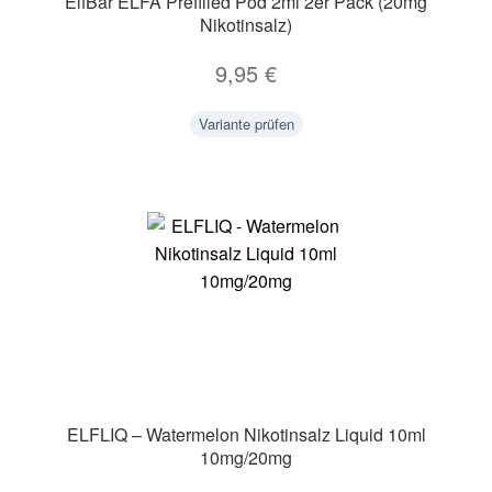
ElfBar ELFA Prefilled Pod 2ml 2er Pack (20mg
Nikotinsalz)
9,95
€
Variante prüfen
ELFLIQ – Watermelon Nikotinsalz Liquid 10ml
10mg/20mg