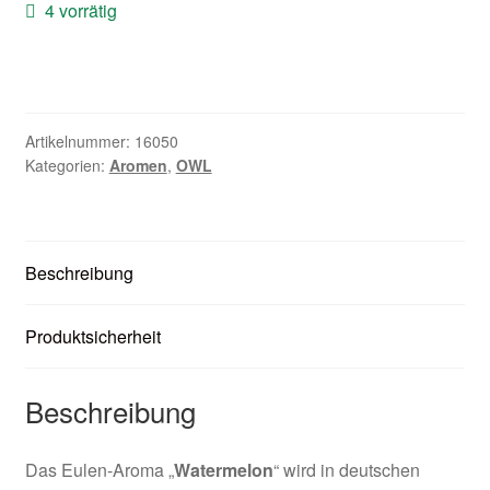
4 vorrätig
Zubehör
Kundenkarte
Kontaktformular
Artikelnummer:
16050
Kategorien:
Aromen
,
OWL
Nikotintabelle
Unsere Standorte
Beschreibung
Produktsicherheit
Beschreibung
Das Eulen-Aroma „
Watermelon
“ wird in deutschen