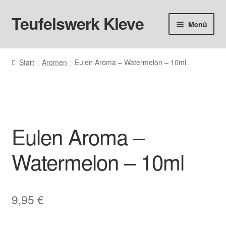
Teufelswerk Kleve
Zur
Zum
Menü
Navigation
Inhalt
springen
springen
Startseite
Start
Aromen
Eulen Aroma – Watermelon – 10ml
Hardware
Pods
Eulen Aroma –
Liquids
Watermelon – 10ml
Big Puff
Aromen
9,95
€
Basen & Nikotin