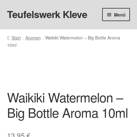
Teufelswerk Kleve
Zur
Zum
Menü
Navigation
Inhalt
springen
springen
Startseite
Start
Aromen
Waikiki Watermelon – Big Bottle Aroma
10ml
Hardware
Pods
Liquids
Waikiki Watermelon –
Big Puff
Big Bottle Aroma 10ml
Aromen
Basen & Nikotin
13,95
€