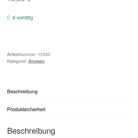
Zubehör
6 vorrätig
Kundenkarte
Kontaktformular
Nikotintabelle
Artikelnummer:
15333
Kategorie:
Aromen
Unsere Standorte
Beschreibung
Produktsicherheit
Beschreibung