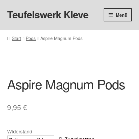
Teufelswerk Kleve
Zur
Zum
Menü
Navigation
Inhalt
springen
springen
Startseite
Start
Pods
Aspire Magnum Pods
Unter
Hardware
öffnen
Pods
Unter
Aspire Magnum Pods
Liquids
öffnen
Big Puff
9,95
€
Aromen
Basen & Nikotin
Widerstand