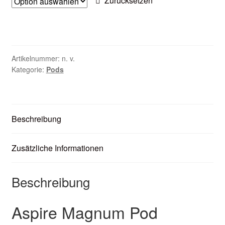
Zurücksetzen
Unter
Zubehör
öffnen
Kundenkarte
Artikelnummer:
n. v.
Kontaktformular
Kategorie:
Pods
Nikotintabelle
Unter
Unsere Standorte
Beschreibung
öffnen
Zusätzliche Informationen
Beschreibung
Aspire Magnum Pod