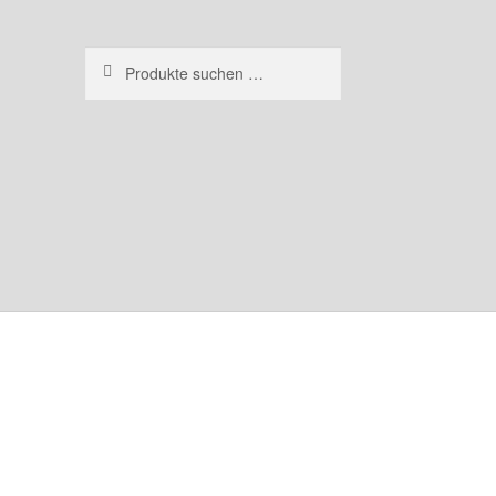
Suchen
Suchen
nach: