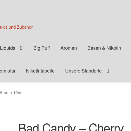
quids und Zubehör
Liquids
Big Puff
Aromen
Basen & Nikotin
formular
Nikotintabelle
Unsere Standorte
 Aroma 10ml
Bad Candy – Cherry