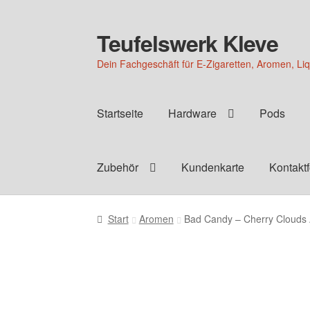
Teufelswerk Kleve
Zur
Zum
Navigation
Inhalt
Dein Fachgeschäft für E-Zigaretten, Aromen, Li
springen
springen
Startseite
Hardware
Pods
Zubehör
Kundenkarte
Kontakt
Start
Aromen
Bad Candy – Cherry Clouds