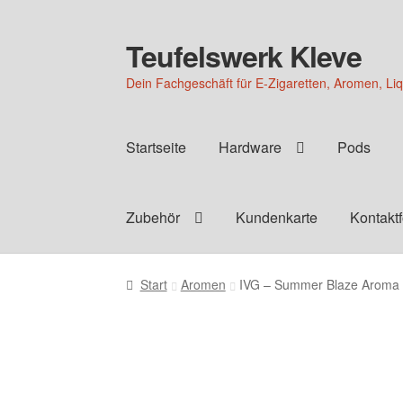
Teufelswerk Kleve
Zur
Zum
Navigation
Inhalt
Dein Fachgeschäft für E-Zigaretten, Aromen, Li
springen
springen
Startseite
Hardware
Pods
Zubehör
Kundenkarte
Kontakt
Start
Aromen
IVG – Summer Blaze Aroma