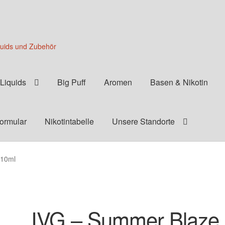
quids und Zubehör
Liquids
Big Puff
Aromen
Basen & Nikotin
formular
Nikotintabelle
Unsere Standorte
 10ml
IVG – Summer Blaze