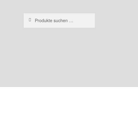
Suchen
Suchen
nach: