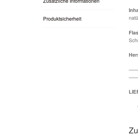
Zusätzliche Informationen
Inha
natü
Produktsicherheit
Fla
Sch
Her
—
——
LI
Zu