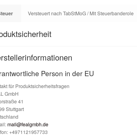
Steuer
Versteuert nach TabStMoG / Mit Steuerbanderole
oduktsicherheit
rstellerinformationen
rantwortliche Person in der EU
akt für Produktsicherheitsfragen
L GmbH
orstraße 41
9 Stuttgart
tschland
ail:
mail@fealgmbh.de
efon: +4971121957733