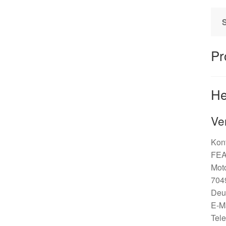
Pr
He
Ve
Kont
FEA
Mot
7049
Deu
E-M
Tel