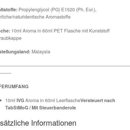
ltstoffe:
Propylenglycol (PG) E1520 (Ph. Eur.),
rliche/naturidentische Aromastoffe
sche:
10ml Aroma in 60ml PET Flasche mit Kunststoff
raubkappe
stellungsland:
Malaysia
————————————————————————————
——-
EFERUMFANG
10ml
IVG
Aroma in 60ml Leerflasche
Versteuert nach
TabStMoG / Mit Steuerbanderole
sätzliche Informationen