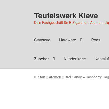
Teufelswerk Kleve
Zur
Zum
Navigation
Inhalt
Dein Fachgeschäft für E-Zigaretten, Aromen, Li
springen
springen
Startseite
Hardware
Pods
Zubehör
Kundenkarte
Kontakt
Start
Aromen
Bad Candy – Raspberry Ra