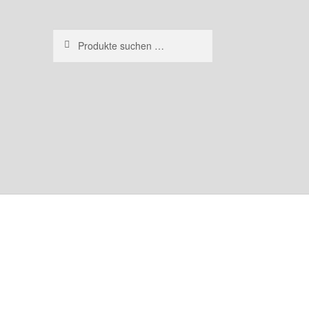
Suchen
Suchen
nach: