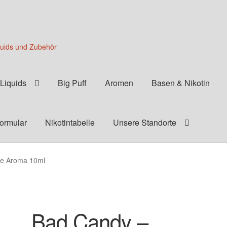
quids und Zubehör
Liquids
Big Puff
Aromen
Basen & Nikotin
formular
Nikotintabelle
Unsere Standorte
ge Aroma 10ml
Bad Candy –