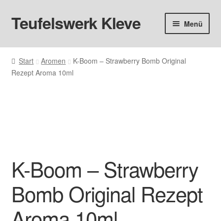
Teufelswerk Kleve
Zur
Zum
Menü
Navigation
Inhalt
springen
springen
Startseite
Start
Aromen
K-Boom – Strawberry Bomb Original
Rezept Aroma 10ml
Hardware
Pods
Liquids
Big Puff
K-Boom – Strawberry
Aromen
Bomb Original Rezept
Basen & Nikotin
Aroma 10ml