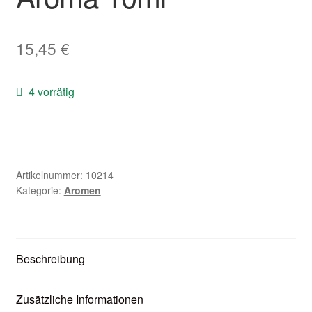
Zubehör
15,45
€
Kundenkarte
Kontaktformular
4 vorrätig
Nikotintabelle
Unsere Standorte
Artikelnummer:
10214
Kategorie:
Aromen
Beschreibung
Zusätzliche Informationen