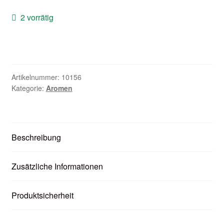
Zubehör
2 vorrätig
Kundenkarte
Kontaktformular
Artikelnummer:
10156
Nikotintabelle
Kategorie:
Aromen
Unsere Standorte
Beschreibung
Zusätzliche Informationen
Produktsicherheit