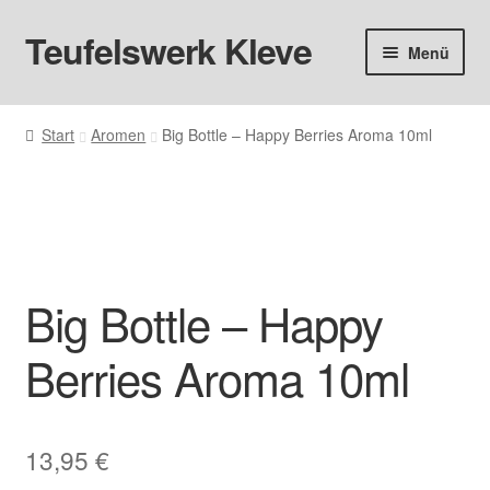
Teufelswerk Kleve
Zur
Zum
Menü
Navigation
Inhalt
springen
springen
Startseite
Start
Aromen
Big Bottle – Happy Berries Aroma 10ml
Hardware
Pods
Liquids
Big Bottle – Happy
Big Puff
Berries Aroma 10ml
Aromen
Basen & Nikotin
13,95
€