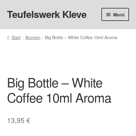
Teufelswerk Kleve
Zur
Zum
Menü
Navigation
Inhalt
springen
springen
Startseite
Start
Aromen
Big Bottle – White Coffee 10ml Aroma
Hardware
Pods
Big Bottle – White
Liquids
Coffee 10ml Aroma
Big Puff
Aromen
13,95
€
Basen & Nikotin