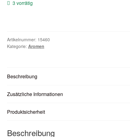
3 vorrätig
Zubehör
Kundenkarte
Kontaktformular
Artikelnummer:
15460
Kategorie:
Aromen
Nikotintabelle
Unsere Standorte
Beschreibung
Zusätzliche Informationen
Produktsicherheit
Beschreibung