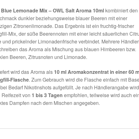
s
Blue Lemonade Mix – OWL Salt Aroma 10ml
kombiniert den
chmack dunkler beziehungsweise blauer Beeren mit einer
tzigen Zitronenlimonade. Das Ergebnis ist ein fruchtig-frischer
fill-Mix, der süße Beerennoten mit einer leicht säuerlichen Citr
 und prickelnder Limonadenfrische verbindet. Mehrere Händler
chreiben das Aroma als Mischung aus blauen Himbeeren bzw.
len Beeren, Zitrusnoten und Limonade.
efert wird das Aroma als
10 ml Aromakonzentrat in einer 60 m
gfill-Flasche
. Zum Gebrauch wird die Flasche einfach mit Bas
bei Bedarf Nikotinshots aufgefüllt. Je nach Händlerangabe wird
 Reifezeit von
1 bis 3 Tagen
empfohlen, teilweise wird auch ei
ektes Dampfen nach dem Mischen angegeben.