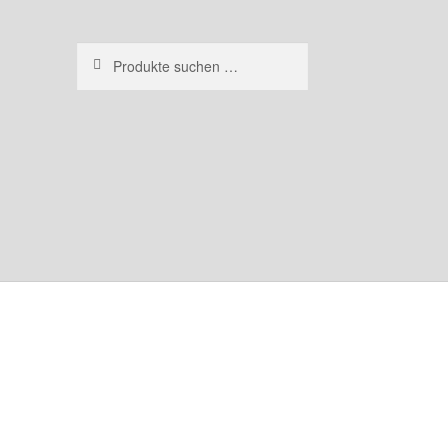
Suchen
Suchen
nach: