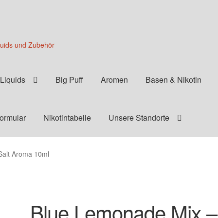
quids und Zubehör
Liquids
Big Puff
Aromen
Basen & Nikotin
formular
Nikotintabelle
Unsere Standorte
alt Aroma 10ml
Blue Lemonade Mix –