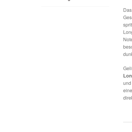
Da
Ges
spri
Long
Note
bes
dunk
Geli
Lon
und 
eine
dir