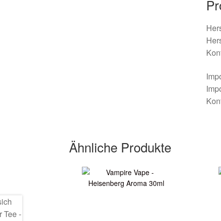
Pr
Hers
Her
Kont
Imp
Imp
Kont
Ähnliche Produkte