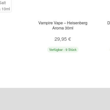
Vampire Vape – Heisenberg
D
Aroma 30ml
29,95
€
Verfügbar - 9 Stück