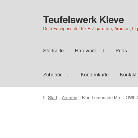
Teufelswerk Kleve
Zur
Zum
Navigation
Inhalt
Dein Fachgeschäft für E-Zigaretten, Aromen, Li
springen
springen
Startseite
Hardware
Pods
Zubehör
Kundenkarte
Kontakt
Start
Aromen
Blue Lemonade Mix – OWL S