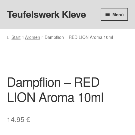
Teufelswerk Kleve
Zur
Zum
Menü
Navigation
Inhalt
springen
springen
Startseite
Start
Aromen
Dampflion – RED LION Aroma 10ml
Hardware
Pods
Dampflion – RED
Liquids
LION Aroma 10ml
Big Puff
Aromen
14,95
€
Basen & Nikotin