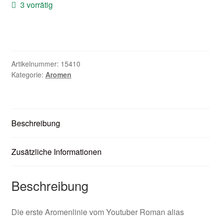
3 vorrätig
Zubehör
Kundenkarte
Kontaktformular
Artikelnummer:
15410
Kategorie:
Aromen
Nikotintabelle
Unsere Standorte
Beschreibung
Zusätzliche Informationen
Beschreibung
Die erste Aromenlinie vom Youtuber Roman alias