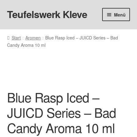
Teufelswerk Kleve
Zur
Zum
Menü
Navigation
Inhalt
springen
springen
Startseite
Start
Aromen
Blue Rasp Iced – JUICD Series – Bad
Candy Aroma 10 ml
Hardware
Pods
Liquids
Blue Rasp Iced –
Big Puff
JUICD Series – Bad
Aromen
Candy Aroma 10 ml
Basen & Nikotin