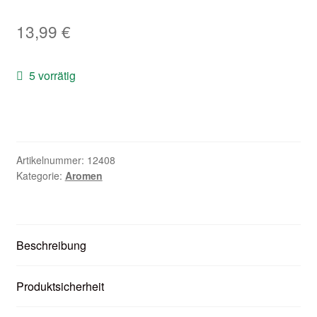
Zubehör
13,99
€
Kundenkarte
5 vorrätig
Kontaktformular
Nikotintabelle
Artikelnummer:
12408
Unsere Standorte
Kategorie:
Aromen
Beschreibung
Produktsicherheit